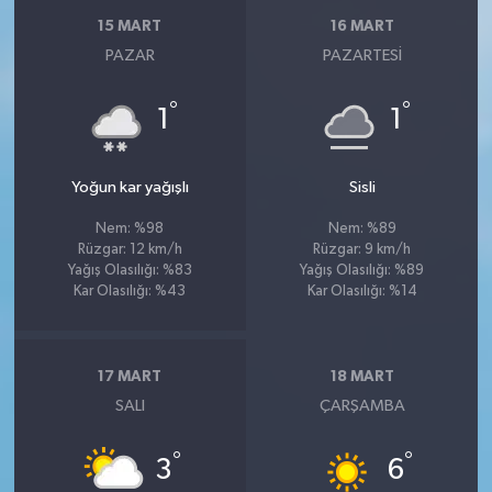
15 MART
16 MART
PAZAR
PAZARTESI
°
°
1
1
Yoğun kar yağışlı
Sisli
Nem: %98
Nem: %89
Rüzgar: 12 km/h
Rüzgar: 9 km/h
Yağış Olasılığı: %83
Yağış Olasılığı: %89
Kar Olasılığı: %43
Kar Olasılığı: %14
17 MART
18 MART
SALI
ÇARŞAMBA
°
°
3
6