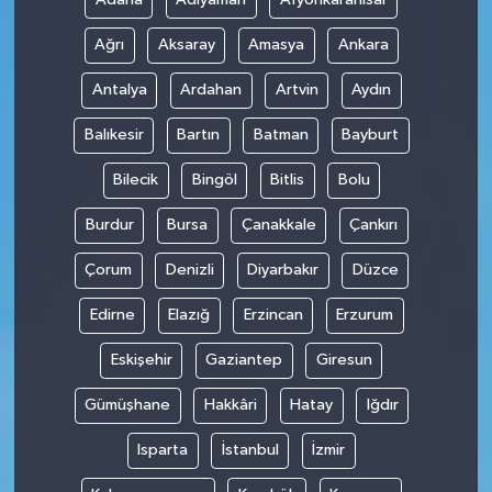
Ağrı
Aksaray
Amasya
Ankara
Antalya
Ardahan
Artvin
Aydın
Balıkesir
Bartın
Batman
Bayburt
Bilecik
Bingöl
Bitlis
Bolu
Burdur
Bursa
Çanakkale
Çankırı
Çorum
Denizli
Diyarbakır
Düzce
Edirne
Elazığ
Erzincan
Erzurum
Eskişehir
Gaziantep
Giresun
Gümüşhane
Hakkâri
Hatay
Iğdır
Isparta
İstanbul
İzmir