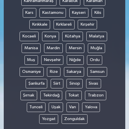
Kahramanmaraş
Karabük
Karaman
Kars
Kastamonu
Kayseri
Kilis
Kırıkkale
Kırklareli
Kırşehir
Kocaeli
Konya
Kütahya
Malatya
Manisa
Mardin
Mersin
Muğla
Muş
Nevşehir
Niğde
Ordu
Osmaniye
Rize
Sakarya
Samsun
Şanlıurfa
Siirt
Sinop
Sivas
Şırnak
Tekirdağ
Tokat
Trabzon
Tunceli
Uşak
Van
Yalova
Yozgat
Zonguldak