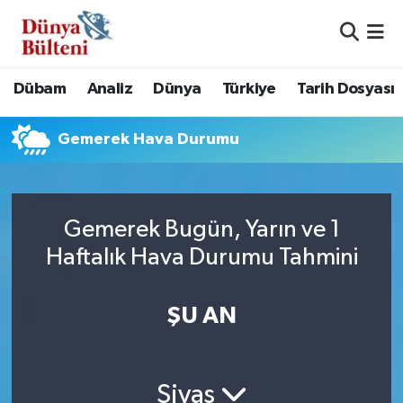
Nöbetçi Eczaneler
Dübam
Analiz
Dünya
Türkiye
Tarih Dosyası
Hava Durumu
Gemerek Hava Durumu
Namaz Vakitleri
Trafik Durumu
Gemerek Bugün, Yarın ve 1
Süper Lig Puan Durumu ve Fikstür
Haftalık Hava Durumu Tahmini
Tüm Manşetler
ŞU AN
Son Dakika Haberleri
Haber Arşivi
Sivas