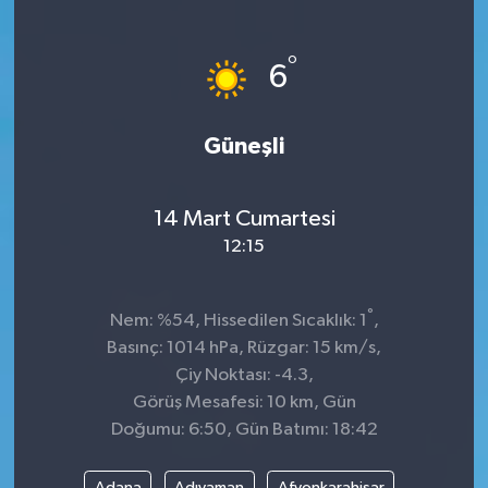
°
6
Güneşli
14 Mart Cumartesi
12:15
°
Nem: %54, Hissedilen Sıcaklık: 1
,
Basınç: 1014 hPa, Rüzgar: 15 km/s,
Çiy Noktası: -4.3,
Görüş Mesafesi: 10 km, Gün
Doğumu: 6:50, Gün Batımı: 18:42
Adana
Adıyaman
Afyonkarahisar