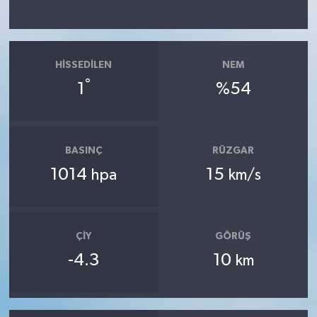
HISSEDILEN
NEM
°
1
%54
BASINÇ
RÜZGAR
1014
15
hpa
km/s
ÇIY
GÖRÜŞ
-4.3
10
km