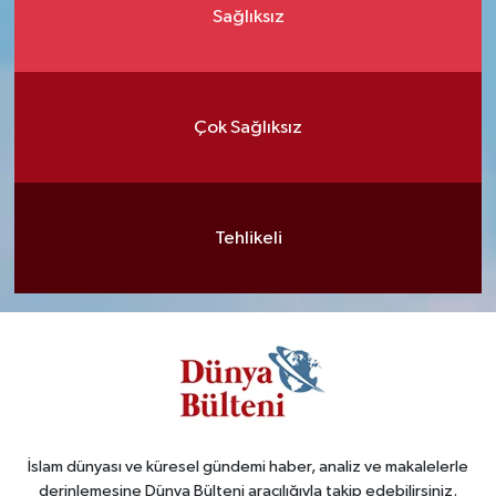
Sağlıksız
Çok Sağlıksız
Tehlikeli
İslam dünyası ve küresel gündemi haber, analiz ve makalelerle
derinlemesine Dünya Bülteni aracılığıyla takip edebilirsiniz.