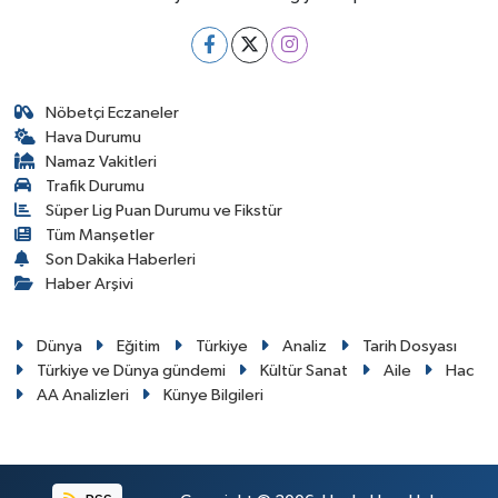
Nöbetçi Eczaneler
Hava Durumu
Namaz Vakitleri
Trafik Durumu
Süper Lig Puan Durumu ve Fikstür
Tüm Manşetler
Son Dakika Haberleri
Haber Arşivi
Dünya
Eğitim
Türkiye
Analiz
Tarih Dosyası
Türkiye ve Dünya gündemi
Kültür Sanat
Aile
Hac
AA Analizleri
Künye Bilgileri