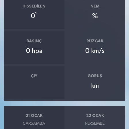
HISSEDILEN
NEM
°
0
%
BASINÇ
RÜZGAR
0
0
hpa
km/s
ÇIY
GÖRÜŞ
km
21 OCAK
22 OCAK
ÇARŞAMBA
PERŞEMBE