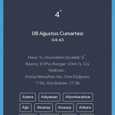
°
4
08 Ağustos Cumartesi
04:43
°
Nem: %, Hissedilen Sıcaklık: 0
,
Basınç: 0 hPa, Rüzgar: 0 km/s, Çiy
Noktası: ,
Görüş Mesafesi: km, Gün Doğumu:
7:56, Gün Batımı: 17:36
Adana
Adıyaman
Afyonkarahisar
Ağrı
Aksaray
Amasya
Ankara