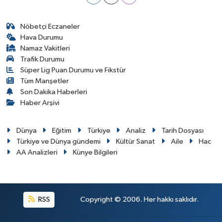
Nöbetçi Eczaneler
Hava Durumu
Namaz Vakitleri
Trafik Durumu
Süper Lig Puan Durumu ve Fikstür
Tüm Manşetler
Son Dakika Haberleri
Haber Arşivi
Dünya
Eğitim
Türkiye
Analiz
Tarih Dosyası
Türkiye ve Dünya gündemi
Kültür Sanat
Aile
Hac
AA Analizleri
Künye Bilgileri
RSS
Copyright © 2006. Her hakkı saklıdır.