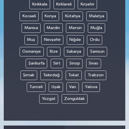
Kırıkkale
Kırklareli
Kırşehir
Kocaeli
Konya
Kütahya
Malatya
Manisa
Mardin
Mersin
Muğla
Muş
Nevşehir
Niğde
Ordu
Osmaniye
Rize
Sakarya
Samsun
Şanlıurfa
Siirt
Sinop
Sivas
Şırnak
Tekirdağ
Tokat
Trabzon
Tunceli
Uşak
Van
Yalova
Yozgat
Zonguldak