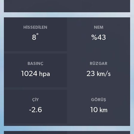
HISSEDILEN
NEM
°
8
%43
BASINÇ
RÜZGAR
1024
23
hpa
km/s
ÇIY
GÖRÜŞ
-2.6
10
km