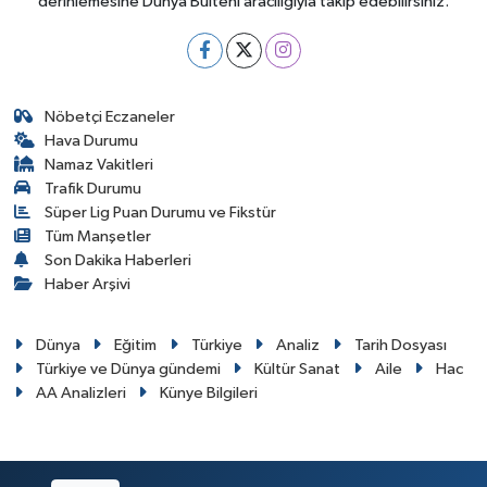
derinlemesine Dünya Bülteni aracılığıyla takip edebilirsiniz.
Nöbetçi Eczaneler
Hava Durumu
Namaz Vakitleri
Trafik Durumu
Süper Lig Puan Durumu ve Fikstür
Tüm Manşetler
Son Dakika Haberleri
Haber Arşivi
Dünya
Eğitim
Türkiye
Analiz
Tarih Dosyası
Türkiye ve Dünya gündemi
Kültür Sanat
Aile
Hac
AA Analizleri
Künye Bilgileri