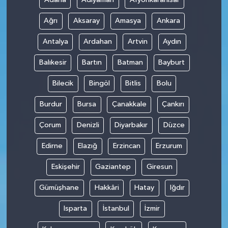
Ağrı
Aksaray
Amasya
Ankara
Antalya
Ardahan
Artvin
Aydın
Balıkesir
Bartın
Batman
Bayburt
Bilecik
Bingöl
Bitlis
Bolu
Burdur
Bursa
Çanakkale
Çankırı
Çorum
Denizli
Diyarbakır
Düzce
Edirne
Elazığ
Erzincan
Erzurum
Eskişehir
Gaziantep
Giresun
Gümüşhane
Hakkâri
Hatay
Iğdır
Isparta
İstanbul
İzmir