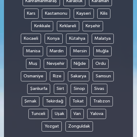
Kahramanmaraş
Karabük
Karaman
Kars
Kastamonu
Kayseri
Kilis
Kırıkkale
Kırklareli
Kırşehir
Kocaeli
Konya
Kütahya
Malatya
Manisa
Mardin
Mersin
Muğla
Muş
Nevşehir
Niğde
Ordu
Osmaniye
Rize
Sakarya
Samsun
Şanlıurfa
Siirt
Sinop
Sivas
Şırnak
Tekirdağ
Tokat
Trabzon
Tunceli
Uşak
Van
Yalova
Yozgat
Zonguldak