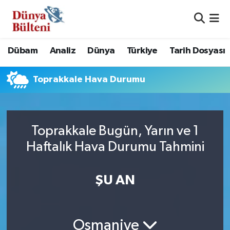
Nöbetçi Eczaneler
Dübam
Analiz
Dünya
Türkiye
Tarih Dosyası
Hava Durumu
Toprakkale Hava Durumu
Namaz Vakitleri
Trafik Durumu
Toprakkale Bugün, Yarın ve 1
Süper Lig Puan Durumu ve Fikstür
Haftalık Hava Durumu Tahmini
Tüm Manşetler
ŞU AN
Son Dakika Haberleri
Haber Arşivi
Osmaniye