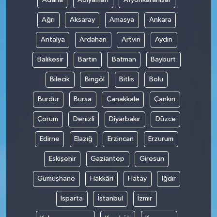
Ağrı
Aksaray
Amasya
Ankara
Antalya
Ardahan
Artvin
Aydın
Balıkesir
Bartın
Batman
Bayburt
Bilecik
Bingöl
Bitlis
Bolu
Burdur
Bursa
Çanakkale
Çankırı
Çorum
Denizli
Diyarbakır
Düzce
Edirne
Elazığ
Erzincan
Erzurum
Eskişehir
Gaziantep
Giresun
Gümüşhane
Hakkâri
Hatay
Iğdır
Isparta
İstanbul
İzmir