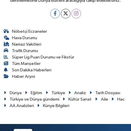
derinlemesine Dünya Bülteni aracılığıyla takip edebilirsiniz.
Nöbetçi Eczaneler
Hava Durumu
Namaz Vakitleri
Trafik Durumu
Süper Lig Puan Durumu ve Fikstür
Tüm Manşetler
Son Dakika Haberleri
Haber Arşivi
Dünya
Eğitim
Türkiye
Analiz
Tarih Dosyası
Türkiye ve Dünya gündemi
Kültür Sanat
Aile
Hac
AA Analizleri
Künye Bilgileri