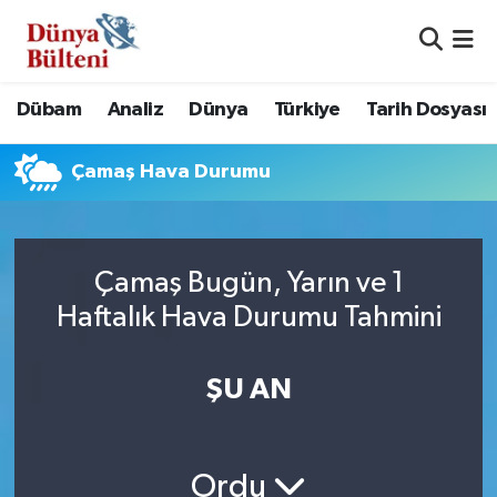
Nöbetçi Eczaneler
Dübam
Analiz
Dünya
Türkiye
Tarih Dosyası
Hava Durumu
Çamaş Hava Durumu
Namaz Vakitleri
Trafik Durumu
Çamaş Bugün, Yarın ve 1
Süper Lig Puan Durumu ve Fikstür
Haftalık Hava Durumu Tahmini
Tüm Manşetler
ŞU AN
Son Dakika Haberleri
Haber Arşivi
Ordu