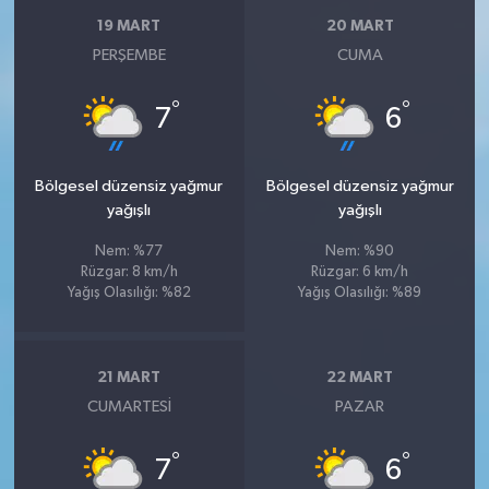
19 MART
20 MART
PERŞEMBE
CUMA
°
°
7
6
Bölgesel düzensiz yağmur
Bölgesel düzensiz yağmur
yağışlı
yağışlı
Nem: %77
Nem: %90
Rüzgar: 8 km/h
Rüzgar: 6 km/h
Yağış Olasılığı: %82
Yağış Olasılığı: %89
21 MART
22 MART
CUMARTESI
PAZAR
°
°
7
6