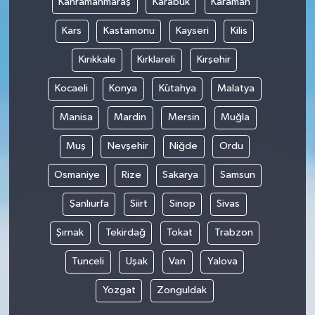
Kahramanmaraş
Karabük
Karaman
Kars
Kastamonu
Kayseri
Kilis
Kırıkkale
Kırklareli
Kırşehir
Kocaeli
Konya
Kütahya
Malatya
Manisa
Mardin
Mersin
Muğla
Muş
Nevşehir
Niğde
Ordu
Osmaniye
Rize
Sakarya
Samsun
Şanlıurfa
Siirt
Sinop
Sivas
Şırnak
Tekirdağ
Tokat
Trabzon
Tunceli
Uşak
Van
Yalova
Yozgat
Zonguldak