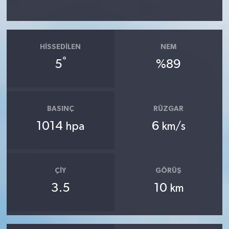
HISSEDILEN
NEM
°
5
%89
BASINÇ
RÜZGAR
1014
6
hpa
km/s
ÇIY
GÖRÜŞ
3.5
10
km