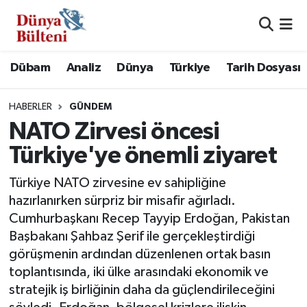
Nöbetçi Eczaneler
Dübam
Analiz
Dünya
Türkiye
Tarih Dosyası
Hava Durumu
HABERLER
GÜNDEM
Namaz Vakitleri
NATO Zirvesi öncesi
Türkiye'ye önemli ziyaret
Trafik Durumu
Türkiye NATO zirvesine ev sahipliğine
Süper Lig Puan Durumu ve Fikstür
hazırlanırken sürpriz bir misafir ağırladı.
Cumhurbaşkanı Recep Tayyip Erdoğan, Pakistan
Tüm Manşetler
Başbakanı Şahbaz Şerif ile gerçekleştirdiği
görüşmenin ardından düzenlenen ortak basın
Son Dakika Haberleri
toplantısında, iki ülke arasındaki ekonomik ve
stratejik iş birliğinin daha da güçlendirileceğini
Haber Arşivi