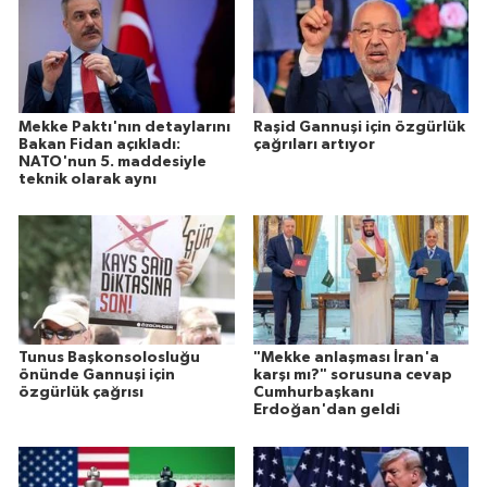
Mekke Paktı'nın detaylarını
Raşid Gannuşi için özgürlük
Bakan Fidan açıkladı:
çağrıları artıyor
NATO'nun 5. maddesiyle
teknik olarak aynı
Tunus Başkonsolosluğu
"Mekke anlaşması İran'a
önünde Gannuşi için
karşı mı?" sorusuna cevap
özgürlük çağrısı
Cumhurbaşkanı
Erdoğan'dan geldi