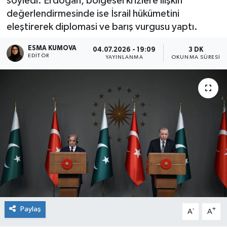
söyledi. Erdoğan, bölgesel krizlere ilişkin
değerlendirmesinde ise İsrail hükümetini
eleştirerek diplomasi ve barış vurgusu yaptı.
ESMA KUMOVA
04.07.2026 - 19:09
3 DK
EDITÖR
YAYINLANMA
OKUNMA SÜRESI
Paylaş
-
+
A
A