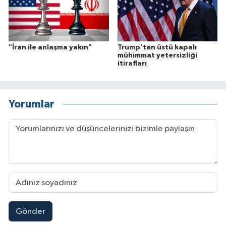
"İran ile anlaşma yakın"
Trump'tan üstü kapalı
mühimmat yetersizliği
itirafları
Yorumlar
Gönder