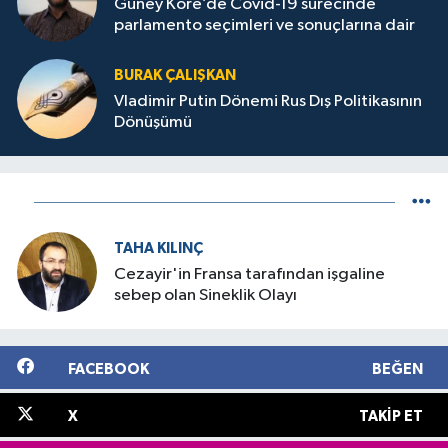
Güney Kore’de Covid-19 sürecinde
parlamento seçimleri ve sonuçlarına dair
BURAK ÇALIŞKAN
Vladimir Putin Dönemi Rus Dış Politikasının
Dönüşümü
TAHA KILINÇ
Cezayir'in Fransa tarafından işgaline
sebep olan Sineklik Olayı
FACEBOOK
BEĞEN
X
TAKIP ET