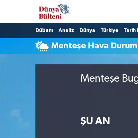
Nöbetçi Eczaneler
Dübam
Analiz
Dünya
Türkiye
Tarih
Hava Durumu
Menteşe Hava Durum
Namaz Vakitleri
Trafik Durumu
Menteşe Bugü
Süper Lig Puan Durumu ve Fikstür
Tüm Manşetler
Son Dakika Haberleri
ŞU AN
Haber Arşivi