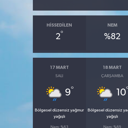
HISSEDILEN
NEM
°
2
%82
17 MART
18 MART
SALI
ÇARŞAMBA
°
9
10
Bölgesel düzensiz yağmur
Bölgesel düzensiz y
yağışlı
yağışlı
Nem: %63
Nem: %69