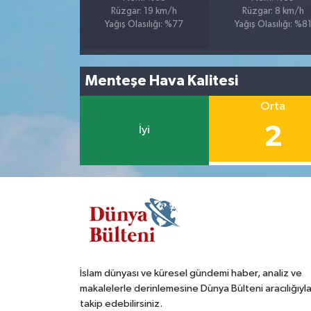
Rüzgar: 19 km/h
Rüzgar: 8 km/h
Yağış Olasılığı: %77
Yağış Olasılığı: %8
Menteşe Hava Kalitesi
Orta
2
İyi
İslam dünyası ve küresel gündemi haber, analiz ve
makalelerle derinlemesine Dünya Bülteni aracılığıyl
takip edebilirsiniz.