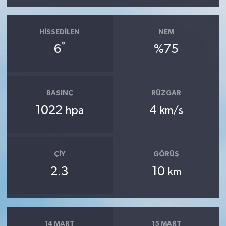
HISSEDILEN
NEM
°
6
%75
BASINÇ
RÜZGAR
1022
4
hpa
km/s
ÇIY
GÖRÜŞ
2.3
10
km
14 MART
15 MART