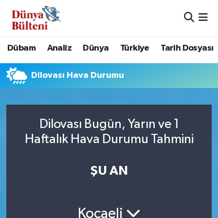
Nöbetçi Eczaneler
Dübam
Analiz
Dünya
Türkiye
Tarih Dosyası
Hava Durumu
Dilovası Hava Durumu
Namaz Vakitleri
Trafik Durumu
Dilovası Bugün, Yarın ve 1
Süper Lig Puan Durumu ve Fikstür
Haftalık Hava Durumu Tahmini
Tüm Manşetler
ŞU AN
Son Dakika Haberleri
Haber Arşivi
Kocaeli