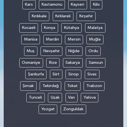
Kars
Kastamonu
Kayseri
Kilis
Kırıkkale
Kırklareli
Kırşehir
Kocaeli
Konya
Kütahya
Malatya
Manisa
Mardin
Mersin
Muğla
Muş
Nevşehir
Niğde
Ordu
Osmaniye
Rize
Sakarya
Samsun
Şanlıurfa
Siirt
Sinop
Sivas
Şırnak
Tekirdağ
Tokat
Trabzon
Tunceli
Uşak
Van
Yalova
Yozgat
Zonguldak