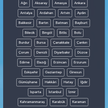
Ağrı
Aksaray
Amasya
Ankara
Antalya
Ardahan
Artvin
Aydın
Balıkesir
Bartın
Batman
Bayburt
Bilecik
Bingöl
Bitlis
Bolu
Burdur
Bursa
Çanakkale
Çankırı
Çorum
Denizli
Diyarbakır
Düzce
Edirne
Elazığ
Erzincan
Erzurum
Eskişehir
Gaziantep
Giresun
Gümüşhane
Hakkâri
Hatay
Iğdır
Isparta
İstanbul
İzmir
Kahramanmaraş
Karabük
Karaman