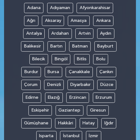
Adana
Adıyaman
Afyonkarahisar
Ağrı
Aksaray
Amasya
Ankara
Antalya
Ardahan
Artvin
Aydın
Balıkesir
Bartın
Batman
Bayburt
Bilecik
Bingöl
Bitlis
Bolu
Burdur
Bursa
Çanakkale
Çankırı
Çorum
Denizli
Diyarbakır
Düzce
Edirne
Elazığ
Erzincan
Erzurum
Eskişehir
Gaziantep
Giresun
Gümüşhane
Hakkâri
Hatay
Iğdır
Isparta
İstanbul
İzmir