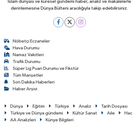
İslam dünyası ve küresel gündemi haber, analiz ve makalelerle
derinlemesine Dünya Bülteni aracılığıyla takip edebilirsiniz.
Nöbetçi Eczaneler
Hava Durumu
Namaz Vakitleri
Trafik Durumu
Süper Lig Puan Durumu ve Fikstür
Tüm Manşetler
Son Dakika Haberleri
Haber Arşivi
Dünya
Eğitim
Türkiye
Analiz
Tarih Dosyası
Türkiye ve Dünya gündemi
Kültür Sanat
Aile
Hac
AA Analizleri
Künye Bilgileri