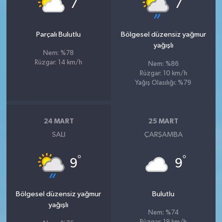
°
°
7
7
Parçalı Bulutlu
Bölgesel düzensiz yağmur
yağışlı
Nem: %78
Rüzgar: 14 km/h
Nem: %86
Rüzgar: 10 km/h
Yağış Olasılığı: %79
24 MART
25 MART
SALI
ÇARŞAMBA
°
°
9
9
Bölgesel düzensiz yağmur
Bulutlu
yağışlı
Nem: %74