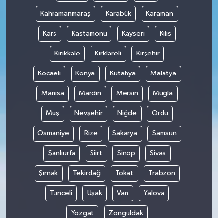
Kahramanmaraş
Karabük
Karaman
Kars
Kastamonu
Kayseri
Kilis
Kırıkkale
Kırklareli
Kırşehir
Kocaeli
Konya
Kütahya
Malatya
Manisa
Mardin
Mersin
Muğla
Muş
Nevşehir
Niğde
Ordu
Osmaniye
Rize
Sakarya
Samsun
Şanlıurfa
Siirt
Sinop
Sivas
Şırnak
Tekirdağ
Tokat
Trabzon
Tunceli
Uşak
Van
Yalova
Yozgat
Zonguldak