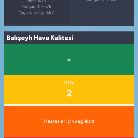
Rüzgar: 19 km/h
Nem: %75
Rüzgar: 10 km/h
Yağış Olasılığı: %87
Balışeyh Hava Kalitesi
İyi
Orta
2
Hassaslar için sağlıksız