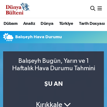
Nöbetçi Eczaneler
Dübam
Analiz
Dünya
Türkiye
Tarih Dosyası
Hava Durumu
Balışeyh Hava Durumu
Namaz Vakitleri
Trafik Durumu
Balışeyh Bugün, Yarın ve 1
Süper Lig Puan Durumu ve Fikstür
Haftalık Hava Durumu Tahmini
Tüm Manşetler
ŞU AN
Son Dakika Haberleri
Haber Arşivi
Kırıkkale