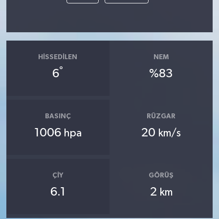
HISSEDILEN
NEM
°
6
%83
BASINÇ
RÜZGAR
1006
20
hpa
km/s
ÇIY
GÖRÜŞ
6.1
2
km