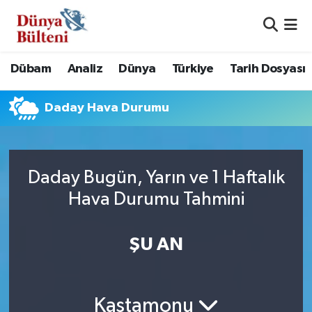
Nöbetçi Eczaneler
Dübam
Analiz
Dünya
Türkiye
Tarih Dosyası
Hava Durumu
Daday Hava Durumu
Namaz Vakitleri
Trafik Durumu
Daday Bugün, Yarın ve 1 Haftalık
Süper Lig Puan Durumu ve Fikstür
Hava Durumu Tahmini
Tüm Manşetler
ŞU AN
Son Dakika Haberleri
Haber Arşivi
Kastamonu