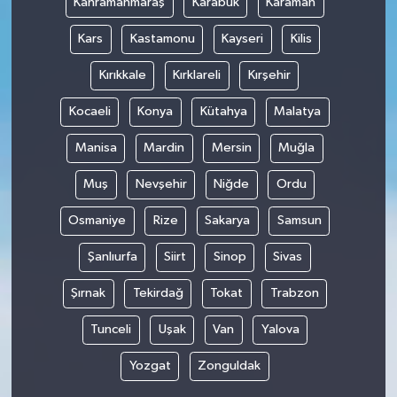
Kahramanmaraş
Karabük
Karaman
Kars
Kastamonu
Kayseri
Kilis
Kırıkkale
Kırklareli
Kırşehir
Kocaeli
Konya
Kütahya
Malatya
Manisa
Mardin
Mersin
Muğla
Muş
Nevşehir
Niğde
Ordu
Osmaniye
Rize
Sakarya
Samsun
Şanlıurfa
Siirt
Sinop
Sivas
Şırnak
Tekirdağ
Tokat
Trabzon
Tunceli
Uşak
Van
Yalova
Yozgat
Zonguldak