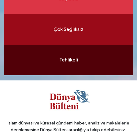
Çok Sağlıksız
Tehlikeli
İslam dünyası ve küresel gündemi haber, analiz ve makalelerle
derinlemesine Dünya Bülteni aracılığıyla takip edebilirsiniz.