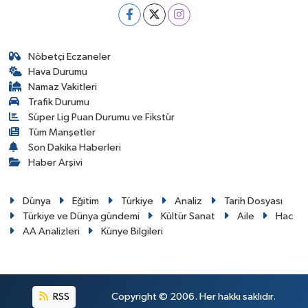
Nöbetçi Eczaneler
Hava Durumu
Namaz Vakitleri
Trafik Durumu
Süper Lig Puan Durumu ve Fikstür
Tüm Manşetler
Son Dakika Haberleri
Haber Arşivi
Dünya
Eğitim
Türkiye
Analiz
Tarih Dosyası
Türkiye ve Dünya gündemi
Kültür Sanat
Aile
Hac
AA Analizleri
Künye Bilgileri
RSS
Copyright © 2006. Her hakkı saklıdır.