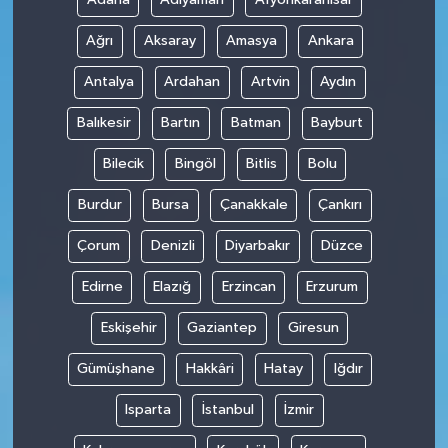
Ağrı
Aksaray
Amasya
Ankara
Antalya
Ardahan
Artvin
Aydın
Balıkesir
Bartın
Batman
Bayburt
Bilecik
Bingöl
Bitlis
Bolu
Burdur
Bursa
Çanakkale
Çankırı
Çorum
Denizli
Diyarbakır
Düzce
Edirne
Elazığ
Erzincan
Erzurum
Eskişehir
Gaziantep
Giresun
Gümüşhane
Hakkâri
Hatay
Iğdır
Isparta
İstanbul
İzmir