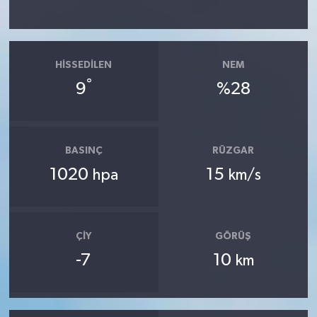
HISSEDILEN
NEM
°
9
%28
BASINÇ
RÜZGAR
1020
15
hpa
km/s
ÇIY
GÖRÜŞ
-7
10
km