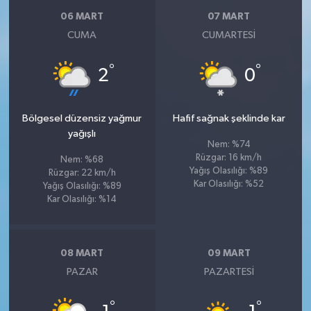
06 MART
07 MART
CUMA
CUMARTESI
°
°
2
0
Bölgesel düzensiz yağmur
Hafif sağnak şeklinde kar
yağışlı
Nem: %74
Rüzgar: 16 km/h
Nem: %68
Yağış Olasılığı: %89
Rüzgar: 22 km/h
Kar Olasılığı: %52
Yağış Olasılığı: %89
Kar Olasılığı: %14
08 MART
09 MART
PAZAR
PAZARTESI
°
°