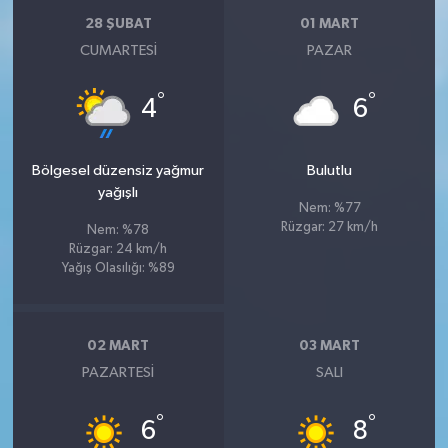
28 ŞUBAT
01 MART
CUMARTESI
PAZAR
°
°
4
6
Bölgesel düzensiz yağmur
Bulutlu
yağışlı
Nem: %77
Rüzgar: 27 km/h
Nem: %78
Rüzgar: 24 km/h
Yağış Olasılığı: %89
02 MART
03 MART
PAZARTESI
SALI
°
°
6
8