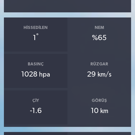
HISSEDILEN
NEM
°
1
%65
BASINÇ
RÜZGAR
1028
29
hpa
km/s
ÇIY
GÖRÜŞ
-1.6
10
km