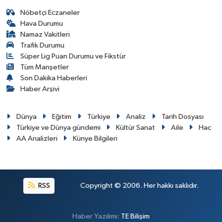
Nöbetçi Eczaneler
Hava Durumu
Namaz Vakitleri
Trafik Durumu
Süper Lig Puan Durumu ve Fikstür
Tüm Manşetler
Son Dakika Haberleri
Haber Arşivi
Dünya
Eğitim
Türkiye
Analiz
Tarih Dosyası
Türkiye ve Dünya gündemi
Kültür Sanat
Aile
Hac
AA Analizleri
Künye Bilgileri
RSS
Copyright © 2006. Her hakkı saklıdır.
Haber Yazılımı:
TE Bilişim