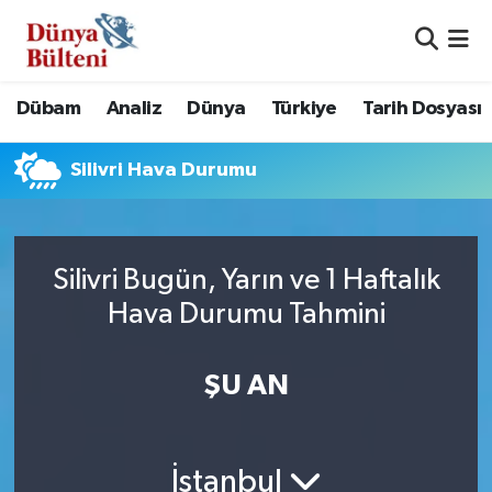
Nöbetçi Eczaneler
Dübam
Analiz
Dünya
Türkiye
Tarih Dosyası
Hava Durumu
Silivri Hava Durumu
Namaz Vakitleri
Trafik Durumu
Silivri Bugün, Yarın ve 1 Haftalık
Süper Lig Puan Durumu ve Fikstür
Hava Durumu Tahmini
Tüm Manşetler
ŞU AN
Son Dakika Haberleri
Haber Arşivi
İstanbul