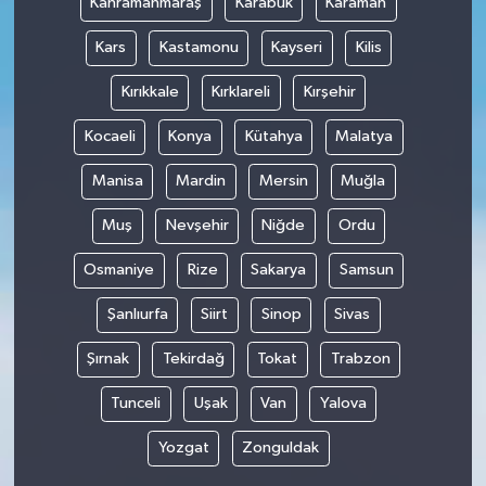
Kahramanmaraş
Karabük
Karaman
Kars
Kastamonu
Kayseri
Kilis
Kırıkkale
Kırklareli
Kırşehir
Kocaeli
Konya
Kütahya
Malatya
Manisa
Mardin
Mersin
Muğla
Muş
Nevşehir
Niğde
Ordu
Osmaniye
Rize
Sakarya
Samsun
Şanlıurfa
Siirt
Sinop
Sivas
Şırnak
Tekirdağ
Tokat
Trabzon
Tunceli
Uşak
Van
Yalova
Yozgat
Zonguldak