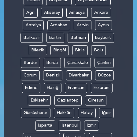
Ağrı
Aksaray
Amasya
Ankara
Antalya
Ardahan
Artvin
Aydın
Balıkesir
Bartın
Batman
Bayburt
Bilecik
Bingöl
Bitlis
Bolu
Burdur
Bursa
Çanakkale
Çankırı
Çorum
Denizli
Diyarbakır
Düzce
Edirne
Elazığ
Erzincan
Erzurum
Eskişehir
Gaziantep
Giresun
Gümüşhane
Hakkâri
Hatay
Iğdır
Isparta
İstanbul
İzmir