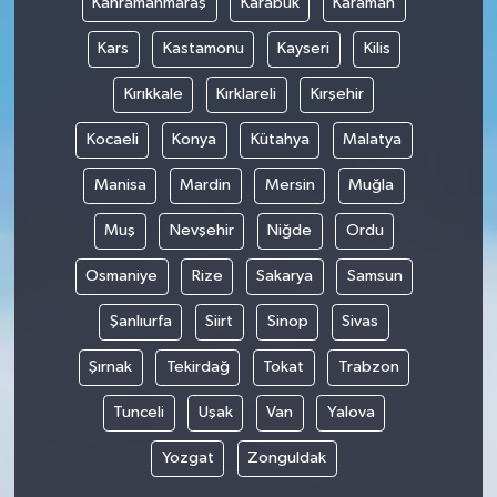
Kahramanmaraş
Karabük
Karaman
Kars
Kastamonu
Kayseri
Kilis
Kırıkkale
Kırklareli
Kırşehir
Kocaeli
Konya
Kütahya
Malatya
Manisa
Mardin
Mersin
Muğla
Muş
Nevşehir
Niğde
Ordu
Osmaniye
Rize
Sakarya
Samsun
Şanlıurfa
Siirt
Sinop
Sivas
Şırnak
Tekirdağ
Tokat
Trabzon
Tunceli
Uşak
Van
Yalova
Yozgat
Zonguldak