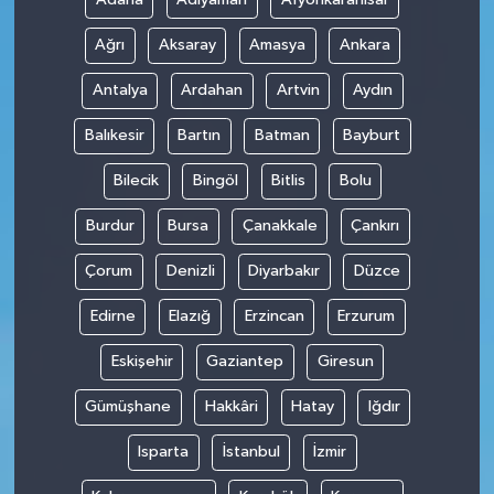
Ağrı
Aksaray
Amasya
Ankara
Antalya
Ardahan
Artvin
Aydın
Balıkesir
Bartın
Batman
Bayburt
Bilecik
Bingöl
Bitlis
Bolu
Burdur
Bursa
Çanakkale
Çankırı
Çorum
Denizli
Diyarbakır
Düzce
Edirne
Elazığ
Erzincan
Erzurum
Eskişehir
Gaziantep
Giresun
Gümüşhane
Hakkâri
Hatay
Iğdır
Isparta
İstanbul
İzmir