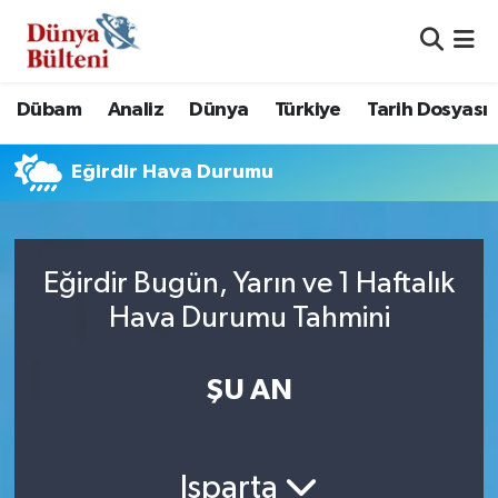
Nöbetçi Eczaneler
Dübam
Analiz
Dünya
Türkiye
Tarih Dosyası
Hava Durumu
Eğirdir Hava Durumu
Namaz Vakitleri
Trafik Durumu
Eğirdir Bugün, Yarın ve 1 Haftalık
Süper Lig Puan Durumu ve Fikstür
Hava Durumu Tahmini
Tüm Manşetler
ŞU AN
Son Dakika Haberleri
Haber Arşivi
Isparta