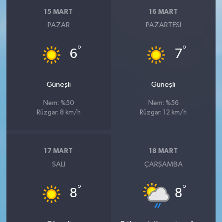
15 MART
16 MART
PAZAR
PAZARTESI
°
°
6
7
Güneşli
Güneşli
Nem: %50
Nem: %56
Rüzgar: 8 km/h
Rüzgar: 12 km/h
17 MART
18 MART
SALI
ÇARŞAMBA
°
°
8
8