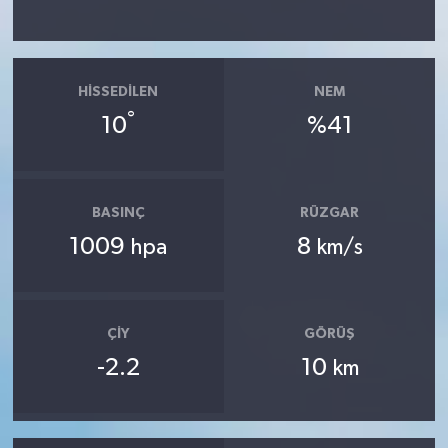
HISSEDILEN
NEM
°
10
%41
BASINÇ
RÜZGAR
1009
8
hpa
km/s
ÇIY
GÖRÜŞ
-2.2
10
km