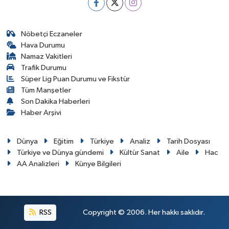
Nöbetçi Eczaneler
Hava Durumu
Namaz Vakitleri
Trafik Durumu
Süper Lig Puan Durumu ve Fikstür
Tüm Manşetler
Son Dakika Haberleri
Haber Arşivi
Dünya
Eğitim
Türkiye
Analiz
Tarih Dosyası
Türkiye ve Dünya gündemi
Kültür Sanat
Aile
Hac
AA Analizleri
Künye Bilgileri
RSS
Copyright © 2006. Her hakkı saklıdır.