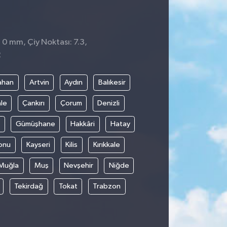
 0 mm, Çiy Noktası: 7.3,
2
ahan
Artvin
Aydın
Balıkesir
le
Çankırı
Çorum
Denizli
Gümüşhane
Hakkâri
Hatay
onu
Kayseri
Kilis
Kırıkkale
Muğla
Muş
Nevşehir
Niğde
Tekirdağ
Tokat
Trabzon