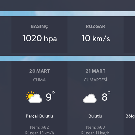
BASINÇ
RÜZGAR
1020
10
hpa
km/s
20 MART
21 MART
CUMA
CUMARTESI
°
°
9
8
Parçalı Bulutlu
Bulutlu
Bölg
Nem: %82
Nem: %88
Rüzgar: 13 km/h
Rüzgar: 11 km/h