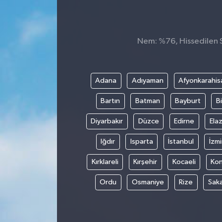
Nem: %76, Hissedilen Sı
Adana
Adıyaman
Afyonkarahis
Bartın
Batman
Bayburt
Bi
Diyarbakır
Düzce
Edirne
Elaz
Iğdır
Isparta
İstanbul
İzmi
Kırklareli
Kırşehir
Kocaeli
Ko
Ordu
Osmaniye
Rize
Sak