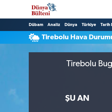
Nöbetçi Eczaneler
Dübam
Analiz
Dünya
Türkiye
Tarih
Hava Durumu
Tirebolu Hava Durum
Namaz Vakitleri
Trafik Durumu
Tirebolu Bug
Süper Lig Puan Durumu ve Fikstür
Tüm Manşetler
Son Dakika Haberleri
ŞU AN
Haber Arşivi