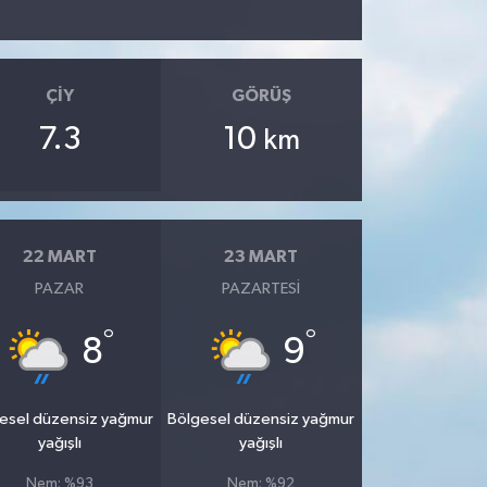
ÇIY
GÖRÜŞ
7.3
10
km
22 MART
23 MART
PAZAR
PAZARTESI
°
°
8
9
esel düzensiz yağmur
Bölgesel düzensiz yağmur
yağışlı
yağışlı
Nem: %93
Nem: %92