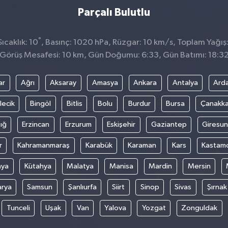
Parçalı Bulutlu
°
caklık: 10
, Basınç: 1020 hPa, Rüzgar: 10 km/s, Toplam Yağış:
Görüş Mesafesi: 10 km, Gün Doğumu: 6:33, Gün Batımı: 18:3
ar
Ağrı
Aksaray
Amasya
Ankara
Antalya
Ard
lecik
Bingöl
Bitlis
Bolu
Burdur
Bursa
Çanakka
ığ
Erzincan
Erzurum
Eskişehir
Gaziantep
Giresun
r
Kahramanmaraş
Karabük
Karaman
Kars
Kastam
nya
Kütahya
Malatya
Manisa
Mardin
Mersin
arya
Samsun
Şanlıurfa
Siirt
Sinop
Sivas
Şırnak
Tunceli
Uşak
Van
Yalova
Yozgat
Zonguldak