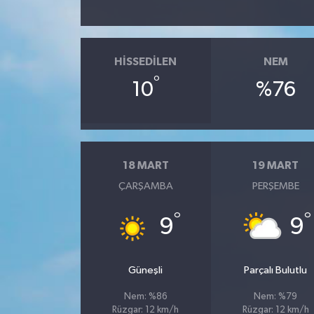
HISSEDILEN
NEM
°
10
%76
18 MART
19 MART
ÇARŞAMBA
PERŞEMBE
°
°
9
9
Güneşli
Parçalı Bulutlu
Nem: %86
Nem: %79
Rüzgar: 12 km/h
Rüzgar: 12 km/h