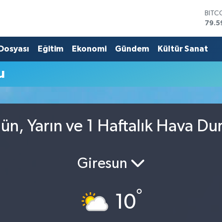
BITC
79.5
DOL
45,4
 Dosyası
Eğitim
Ekonomi
Gündem
Kültür Sanat
EUR
53,3
u
STER
61,6
G.AL
686
BİST
ün, Yarın ve 1 Haftalık Hava D
14.5
Giresun
°
10