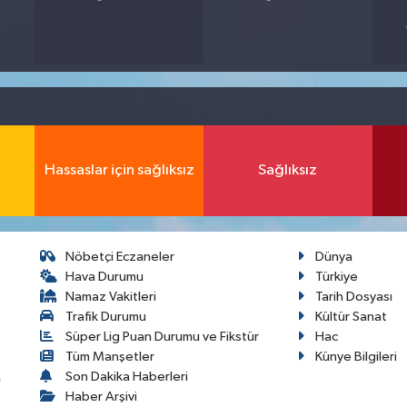
Hassaslar için sağlıksız
Sağlıksız
Nöbetçi Eczaneler
Dünya
Hava Durumu
Türkiye
Namaz Vakitleri
Tarih Dosyası
Trafik Durumu
Kültür Sanat
Süper Lig Puan Durumu ve Fikstür
Hac
Tüm Manşetler
Künye Bilgileri
Son Dakika Haberleri
a
Haber Arşivi