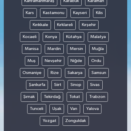
Kahramanmaraş
Karabük
Karaman
Kars
Kastamonu
Kayseri
Kilis
Kırıkkale
Kırklareli
Kırşehir
Kocaeli
Konya
Kütahya
Malatya
Manisa
Mardin
Mersin
Muğla
Muş
Nevşehir
Niğde
Ordu
Osmaniye
Rize
Sakarya
Samsun
Şanlıurfa
Siirt
Sinop
Sivas
Şırnak
Tekirdağ
Tokat
Trabzon
Tunceli
Uşak
Van
Yalova
Yozgat
Zonguldak