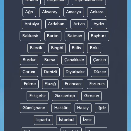
Ağrı
Aksaray
Amasya
Ankara
Antalya
Ardahan
Artvin
Aydın
Balıkesir
Bartın
Batman
Bayburt
Bilecik
Bingöl
Bitlis
Bolu
Burdur
Bursa
Çanakkale
Çankırı
Çorum
Denizli
Diyarbakır
Düzce
Edirne
Elazığ
Erzincan
Erzurum
Eskişehir
Gaziantep
Giresun
Gümüşhane
Hakkâri
Hatay
Iğdır
Isparta
İstanbul
İzmir