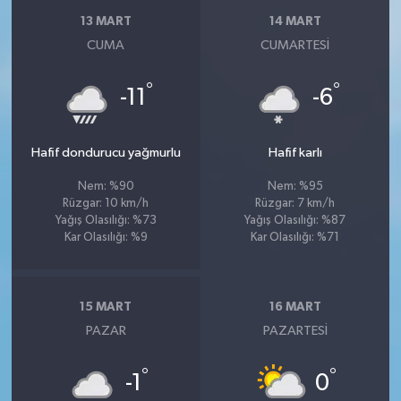
13 MART
14 MART
CUMA
CUMARTESI
°
°
-11
-6
Hafif dondurucu yağmurlu
Hafif karlı
Nem: %90
Nem: %95
Rüzgar: 10 km/h
Rüzgar: 7 km/h
Yağış Olasılığı: %73
Yağış Olasılığı: %87
Kar Olasılığı: %9
Kar Olasılığı: %71
15 MART
16 MART
PAZAR
PAZARTESI
°
°
-1
0