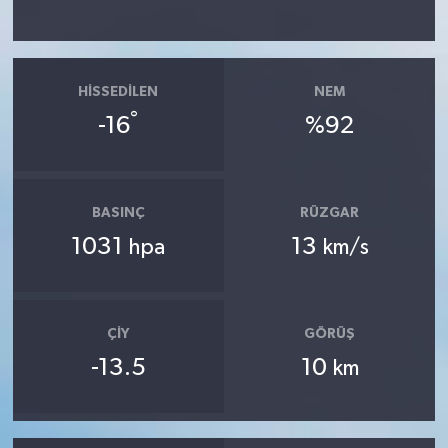
HISSEDILEN
NEM
°
-16
%92
BASINÇ
RÜZGAR
1031
13
hpa
km/s
ÇIY
GÖRÜŞ
-13.5
10
km