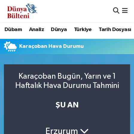
Nöbetçi Eczaneler
Dübam
Analiz
Dünya
Türkiye
Tarih Dosyası
Hava Durumu
Karaçoban Hava Durumu
Namaz Vakitleri
Trafik Durumu
Karaçoban Bugün, Yarın ve 1
Süper Lig Puan Durumu ve Fikstür
Haftalık Hava Durumu Tahmini
Tüm Manşetler
ŞU AN
Son Dakika Haberleri
Haber Arşivi
Erzurum