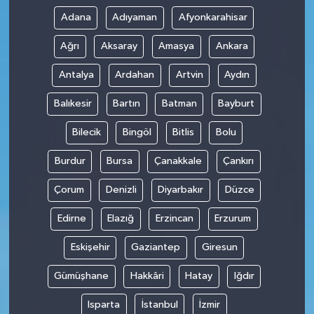
Adana
Adıyaman
Afyonkarahisar
Ağrı
Aksaray
Amasya
Ankara
Antalya
Ardahan
Artvin
Aydın
Balıkesir
Bartın
Batman
Bayburt
Bilecik
Bingöl
Bitlis
Bolu
Burdur
Bursa
Çanakkale
Çankırı
Çorum
Denizli
Diyarbakır
Düzce
Edirne
Elazığ
Erzincan
Erzurum
Eskişehir
Gaziantep
Giresun
Gümüşhane
Hakkâri
Hatay
Iğdır
Isparta
İstanbul
İzmir