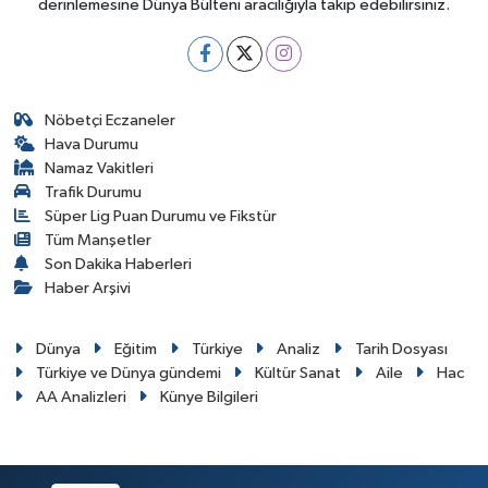
derinlemesine Dünya Bülteni aracılığıyla takip edebilirsiniz.
Nöbetçi Eczaneler
Hava Durumu
Namaz Vakitleri
Trafik Durumu
Süper Lig Puan Durumu ve Fikstür
Tüm Manşetler
Son Dakika Haberleri
Haber Arşivi
Dünya
Eğitim
Türkiye
Analiz
Tarih Dosyası
Türkiye ve Dünya gündemi
Kültür Sanat
Aile
Hac
AA Analizleri
Künye Bilgileri