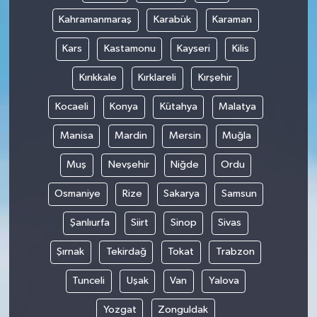
Kahramanmaraş
Karabük
Karaman
Kars
Kastamonu
Kayseri
Kilis
Kırıkkale
Kırklareli
Kırşehir
Kocaeli
Konya
Kütahya
Malatya
Manisa
Mardin
Mersin
Muğla
Muş
Nevşehir
Niğde
Ordu
Osmaniye
Rize
Sakarya
Samsun
Şanlıurfa
Siirt
Sinop
Sivas
Şırnak
Tekirdağ
Tokat
Trabzon
Tunceli
Uşak
Van
Yalova
Yozgat
Zonguldak