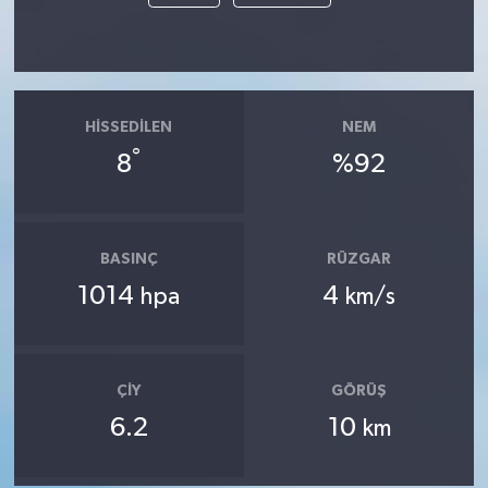
HISSEDILEN
NEM
°
8
%92
BASINÇ
RÜZGAR
1014
4
hpa
km/s
ÇIY
GÖRÜŞ
6.2
10
km