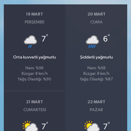
19 MART
20 MART
PERŞEMBE
CUMA
°
°
7
6
Orta kuvvetli yağmurlu
Şiddetli yağmurlu
Nem: %96
Nem: %98
Rüzgar: 8 km/h
Rüzgar: 8 km/h
Yağış Olasılığı: %90
Yağış Olasılığı: %87
21 MART
22 MART
CUMARTESI
PAZAR
°
°
7
7