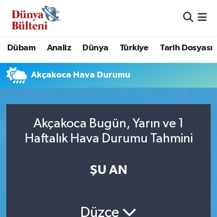
Nöbetçi Eczaneler
Dübam
Analiz
Dünya
Türkiye
Tarih Dosyası
Hava Durumu
Akçakoca Hava Durumu
Namaz Vakitleri
Trafik Durumu
Akçakoca Bugün, Yarın ve 1
Süper Lig Puan Durumu ve Fikstür
Haftalık Hava Durumu Tahmini
Tüm Manşetler
ŞU AN
Son Dakika Haberleri
Haber Arşivi
Düzce