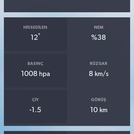
HISSEDILEN
NEM
°
12
%38
BASINÇ
RÜZGAR
1008
8
hpa
km/s
ÇIY
GÖRÜŞ
-1.5
10
km