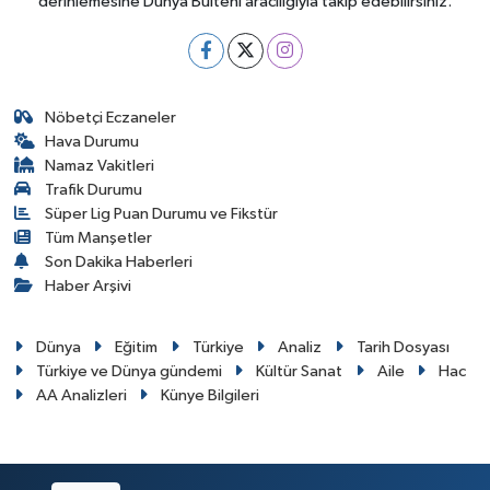
derinlemesine Dünya Bülteni aracılığıyla takip edebilirsiniz.
Nöbetçi Eczaneler
Hava Durumu
Namaz Vakitleri
Trafik Durumu
Süper Lig Puan Durumu ve Fikstür
Tüm Manşetler
Son Dakika Haberleri
Haber Arşivi
Dünya
Eğitim
Türkiye
Analiz
Tarih Dosyası
Türkiye ve Dünya gündemi
Kültür Sanat
Aile
Hac
AA Analizleri
Künye Bilgileri