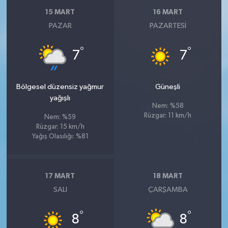
15 MART
16 MART
PAZAR
PAZARTESI
°
°
7
7
Bölgesel düzensiz yağmur
Güneşli
yağışlı
Nem: %58
Rüzgar: 11 km/h
Nem: %59
Rüzgar: 15 km/h
Yağış Olasılığı: %81
17 MART
18 MART
SALI
ÇARŞAMBA
°
°
8
8