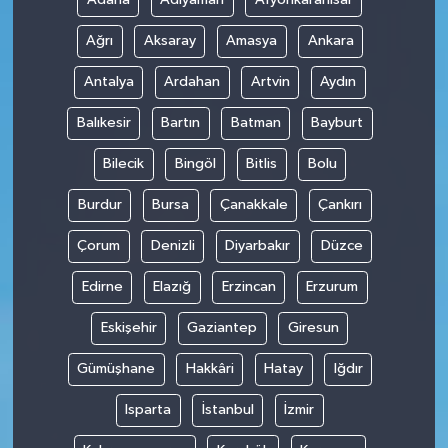
Ağrı
Aksaray
Amasya
Ankara
Antalya
Ardahan
Artvin
Aydın
Balıkesir
Bartın
Batman
Bayburt
Bilecik
Bingöl
Bitlis
Bolu
Burdur
Bursa
Çanakkale
Çankırı
Çorum
Denizli
Diyarbakır
Düzce
Edirne
Elazığ
Erzincan
Erzurum
Eskişehir
Gaziantep
Giresun
Gümüşhane
Hakkâri
Hatay
Iğdır
Isparta
İstanbul
İzmir