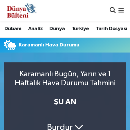
Nöbetçi Eczaneler
Dübam
Analiz
Dünya
Türkiye
Tarih Dosyası
Hava Durumu
Karamanlı Hava Durumu
Namaz Vakitleri
Trafik Durumu
Karamanlı Bugün, Yarın ve 1
Süper Lig Puan Durumu ve Fikstür
Haftalık Hava Durumu Tahmini
Tüm Manşetler
ŞU AN
Son Dakika Haberleri
Haber Arşivi
Burdur