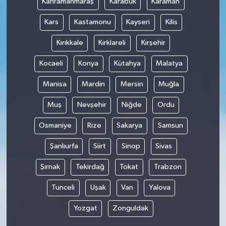
Kahramanmaraş
Karabük
Karaman
Kars
Kastamonu
Kayseri
Kilis
Kırıkkale
Kırklareli
Kırşehir
Kocaeli
Konya
Kütahya
Malatya
Manisa
Mardin
Mersin
Muğla
Muş
Nevşehir
Niğde
Ordu
Osmaniye
Rize
Sakarya
Samsun
Şanlıurfa
Siirt
Sinop
Sivas
Şırnak
Tekirdağ
Tokat
Trabzon
Tunceli
Uşak
Van
Yalova
Yozgat
Zonguldak