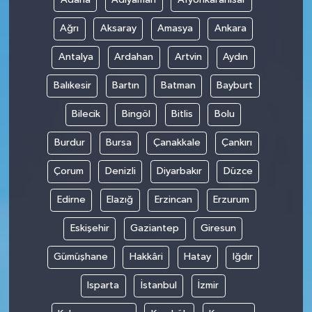
Ağrı
Aksaray
Amasya
Ankara
Antalya
Ardahan
Artvin
Aydın
Balıkesir
Bartın
Batman
Bayburt
Bilecik
Bingöl
Bitlis
Bolu
Burdur
Bursa
Çanakkale
Çankırı
Çorum
Denizli
Diyarbakır
Düzce
Edirne
Elazığ
Erzincan
Erzurum
Eskişehir
Gaziantep
Giresun
Gümüşhane
Hakkâri
Hatay
Iğdır
Isparta
İstanbul
İzmir