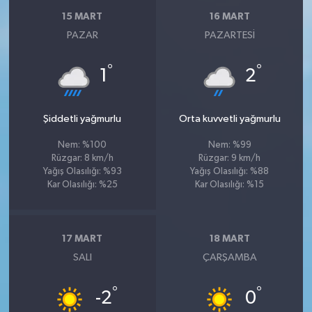
15 MART
16 MART
PAZAR
PAZARTESI
°
°
1
2
Şiddetli yağmurlu
Orta kuvvetli yağmurlu
Nem: %100
Nem: %99
Rüzgar: 8 km/h
Rüzgar: 9 km/h
Yağış Olasılığı: %93
Yağış Olasılığı: %88
Kar Olasılığı: %25
Kar Olasılığı: %15
17 MART
18 MART
SALI
ÇARŞAMBA
°
°
-2
0