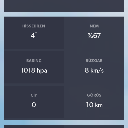
HISSEDILEN
NEM
°
4
%67
BASINÇ
RÜZGAR
1018
8
hpa
km/s
ÇIY
GÖRÜŞ
0
10
km