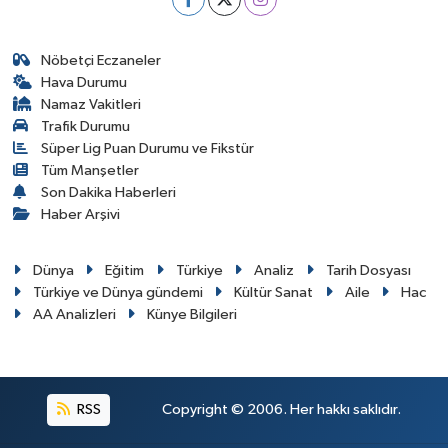
Nöbetçi Eczaneler
Hava Durumu
Namaz Vakitleri
Trafik Durumu
Süper Lig Puan Durumu ve Fikstür
Tüm Manşetler
Son Dakika Haberleri
Haber Arşivi
Dünya
Eğitim
Türkiye
Analiz
Tarih Dosyası
Türkiye ve Dünya gündemi
Kültür Sanat
Aile
Hac
AA Analizleri
Künye Bilgileri
RSS
Copyright © 2006. Her hakkı saklıdır.