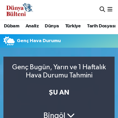
Nöbetçi Eczaneler
Dübam
Analiz
Dünya
Türkiye
Tarih Dosyası
Hava Durumu
Genç Hava Durumu
Namaz Vakitleri
Trafik Durumu
Genç Bugün, Yarın ve 1 Haftalık
Süper Lig Puan Durumu ve Fikstür
Hava Durumu Tahmini
Tüm Manşetler
ŞU AN
Son Dakika Haberleri
Haber Arşivi
Bingöl