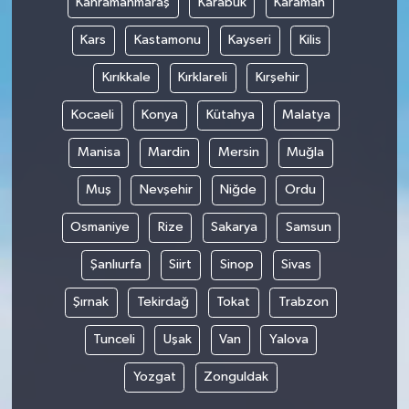
Kahramanmaraş
Karabük
Karaman
Kars
Kastamonu
Kayseri
Kilis
Kırıkkale
Kırklareli
Kırşehir
Kocaeli
Konya
Kütahya
Malatya
Manisa
Mardin
Mersin
Muğla
Muş
Nevşehir
Niğde
Ordu
Osmaniye
Rize
Sakarya
Samsun
Şanlıurfa
Siirt
Sinop
Sivas
Şırnak
Tekirdağ
Tokat
Trabzon
Tunceli
Uşak
Van
Yalova
Yozgat
Zonguldak