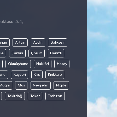
oktası: -5.4,
9
ahan
Artvin
Aydın
Balıkesir
le
Çankırı
Çorum
Denizli
Gümüşhane
Hakkâri
Hatay
onu
Kayseri
Kilis
Kırıkkale
Muğla
Muş
Nevşehir
Niğde
Tekirdağ
Tokat
Trabzon