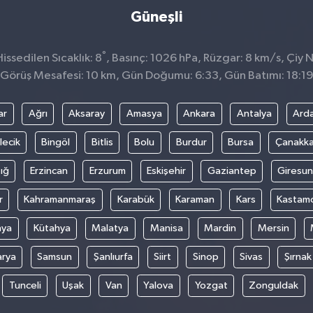
Güneşli
°
ssedilen Sıcaklık: 8
, Basınç: 1026 hPa, Rüzgar: 8 km/s, Çiy N
Görüş Mesafesi: 10 km, Gün Doğumu: 6:33, Gün Batımı: 18:1
ar
Ağrı
Aksaray
Amasya
Ankara
Antalya
Ard
lecik
Bingöl
Bitlis
Bolu
Burdur
Bursa
Çanakka
ığ
Erzincan
Erzurum
Eskişehir
Gaziantep
Giresun
r
Kahramanmaraş
Karabük
Karaman
Kars
Kastam
nya
Kütahya
Malatya
Manisa
Mardin
Mersin
arya
Samsun
Şanlıurfa
Siirt
Sinop
Sivas
Şırnak
Tunceli
Uşak
Van
Yalova
Yozgat
Zonguldak