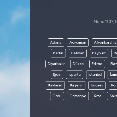
Nem: %37, Hi
Adana
Adıyaman
Afyonkarahis
Bartın
Batman
Bayburt
Bi
Diyarbakır
Düzce
Edirne
Elaz
Iğdır
Isparta
İstanbul
İzmi
Kırklareli
Kırşehir
Kocaeli
Ko
Ordu
Osmaniye
Rize
Sak