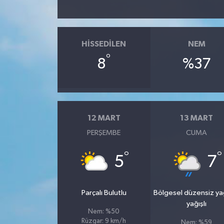
HISSEDILEN
NEM
°
8
%37
12 MART
13 MART
PERŞEMBE
CUMA
°
°
5
7
Parçalı Bulutlu
Bölgesel düzensiz y
yağışlı
Nem: %50
Rüzgar: 9 km/h
Nem: %59