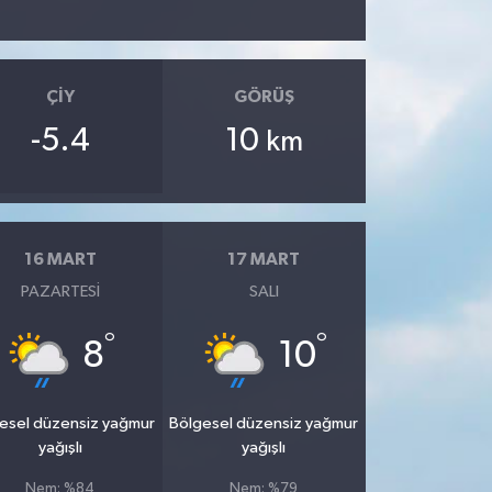
ÇIY
GÖRÜŞ
-5.4
10
km
16 MART
17 MART
PAZARTESI
SALI
°
°
8
10
esel düzensiz yağmur
Bölgesel düzensiz yağmur
yağışlı
yağışlı
Nem: %84
Nem: %79