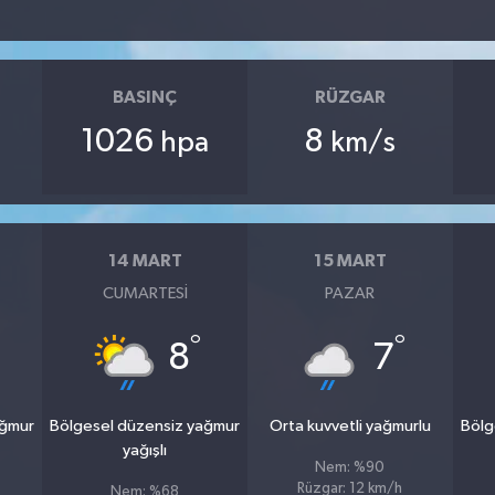
BASINÇ
RÜZGAR
1026
8
hpa
km/s
14 MART
15 MART
CUMARTESI
PAZAR
°
°
8
7
ağmur
Bölgesel düzensiz yağmur
Orta kuvvetli yağmurlu
Bölg
yağışlı
Nem: %90
Rüzgar: 12 km/h
Nem: %68