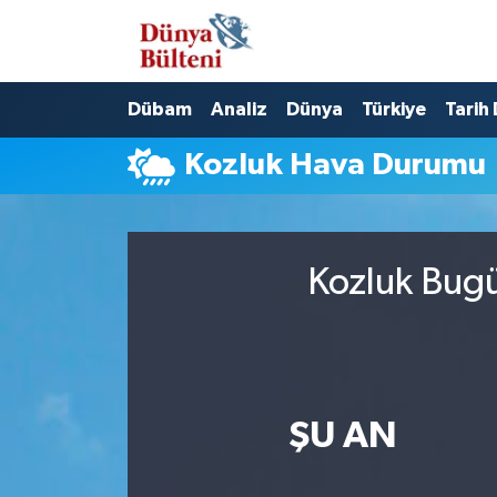
Nöbetçi Eczaneler
Dübam
Analiz
Dünya
Türkiye
Tarih
Hava Durumu
Kozluk Hava Durumu
Namaz Vakitleri
Trafik Durumu
Kozluk Bugü
Süper Lig Puan Durumu ve Fikstür
Tüm Manşetler
Son Dakika Haberleri
ŞU AN
Haber Arşivi