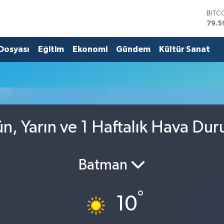
BITC
79.5
DOL
45,4
 Dosyası
Eğitim
Ekonomi
Gündem
Kültür Sanat
EUR
53,3
STER
61,6
G.AL
686
BİST
n, Yarın ve 1 Haftalık Hava Du
14.5
Batman
°
10