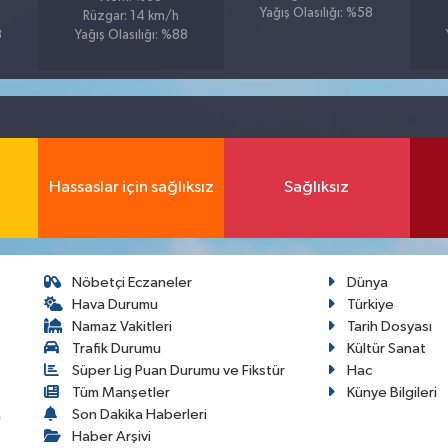
Yağış Olasılığı: %58
Rüzgar: 14 km/h
3
Yağış Olasılığı: %88
Hassaslar için sağlıksız
Sağlıksız
Nöbetçi Eczaneler
Dünya
Hava Durumu
Türkiye
Namaz Vakitleri
Tarih Dosyası
Trafik Durumu
Kültür Sanat
Süper Lig Puan Durumu ve Fikstür
Hac
Tüm Manşetler
Künye Bilgileri
Son Dakika Haberleri
a
Haber Arşivi