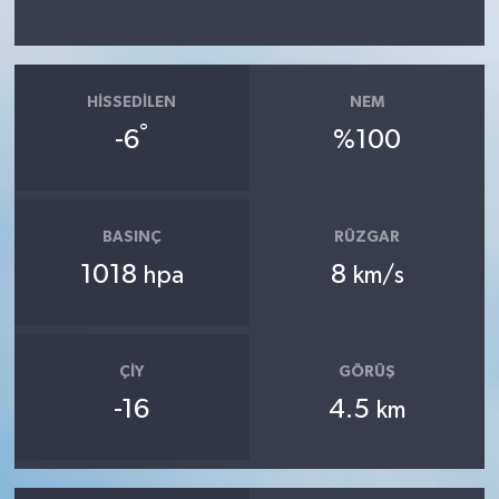
HISSEDILEN
NEM
°
-6
%100
BASINÇ
RÜZGAR
1018
8
hpa
km/s
ÇIY
GÖRÜŞ
-16
4.5
km