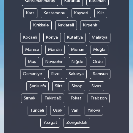
Kahramanmaraş
Karabük
Karaman
Kars
Kastamonu
Kayseri
Kilis
Kırıkkale
Kırklareli
Kırşehir
Kocaeli
Konya
Kütahya
Malatya
Manisa
Mardin
Mersin
Muğla
Muş
Nevşehir
Niğde
Ordu
Osmaniye
Rize
Sakarya
Samsun
Şanlıurfa
Siirt
Sinop
Sivas
Şırnak
Tekirdağ
Tokat
Trabzon
Tunceli
Uşak
Van
Yalova
Yozgat
Zonguldak