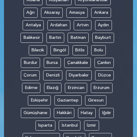
Ağrı
Aksaray
Amasya
Ankara
Antalya
Ardahan
Artvin
Aydın
Balıkesir
Bartın
Batman
Bayburt
Bilecik
Bingöl
Bitlis
Bolu
Burdur
Bursa
Çanakkale
Çankırı
Çorum
Denizli
Diyarbakır
Düzce
Edirne
Elazığ
Erzincan
Erzurum
Eskişehir
Gaziantep
Giresun
Gümüşhane
Hakkâri
Hatay
Iğdır
Isparta
İstanbul
İzmir