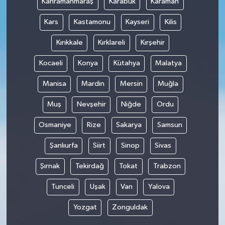
Kahramanmaraş
Karabük
Karaman
Kars
Kastamonu
Kayseri
Kilis
Kırıkkale
Kırklareli
Kırşehir
Kocaeli
Konya
Kütahya
Malatya
Manisa
Mardin
Mersin
Muğla
Muş
Nevşehir
Niğde
Ordu
Osmaniye
Rize
Sakarya
Samsun
Şanlıurfa
Siirt
Sinop
Sivas
Şırnak
Tekirdağ
Tokat
Trabzon
Tunceli
Uşak
Van
Yalova
Yozgat
Zonguldak