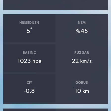
HISSEDILEN
NEM
°
5
%45
BASINÇ
RÜZGAR
1023
22
hpa
km/s
ÇIY
GÖRÜŞ
-0.8
10
km