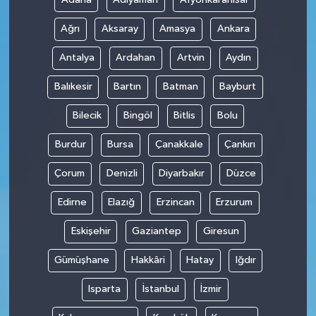
Ağrı
Aksaray
Amasya
Ankara
Antalya
Ardahan
Artvin
Aydın
Balıkesir
Bartın
Batman
Bayburt
Bilecik
Bingöl
Bitlis
Bolu
Burdur
Bursa
Çanakkale
Çankırı
Çorum
Denizli
Diyarbakır
Düzce
Edirne
Elazığ
Erzincan
Erzurum
Eskişehir
Gaziantep
Giresun
Gümüşhane
Hakkâri
Hatay
Iğdır
Isparta
İstanbul
İzmir