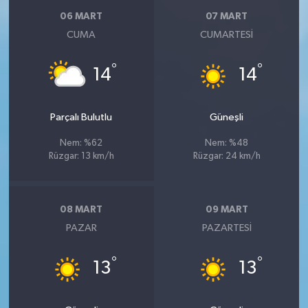
06 MART
07 MART
CUMA
CUMARTESI
°
°
14
14
Parçalı Bulutlu
Güneşli
Nem: %62
Nem: %48
Rüzgar: 13 km/h
Rüzgar: 24 km/h
08 MART
09 MART
PAZAR
PAZARTESI
°
°
13
13