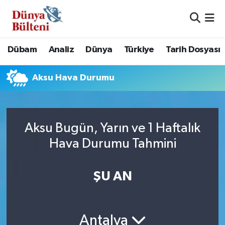
Nöbetçi Eczaneler
Dübam
Analiz
Dünya
Türkiye
Tarih Dosyası
Hava Durumu
Aksu Hava Durumu
Namaz Vakitleri
Trafik Durumu
Aksu Bugün, Yarın ve 1 Haftalık
Süper Lig Puan Durumu ve Fikstür
Hava Durumu Tahmini
Tüm Manşetler
ŞU AN
Son Dakika Haberleri
Haber Arşivi
Antalya